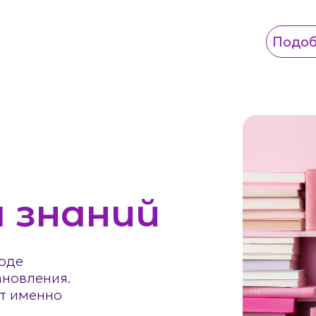
Подоб
Подоб
 знаний
ходе
ановления.
ют именно