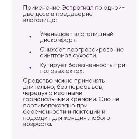
Получите
Применение
Эстрогиал
по одной-
персональную
две дозе в преддверие
рекомендацию
влагалища:
специалиста
Уменьшает влагалищный
Пройдите короткий тест
дискомфорт.
и мы подберем для вас
идеальный уход
Снижает прогрессирование
симптомов сухости.
Купирует болезненность при
Получить рекомендацию
половых актах.
Средство можно применять
длительно, без перерывов,
чередуя с местными
гормональными кремами. Оно не
противопоказано при
беременности и лактации и
подходит для женщин любого
возраста.