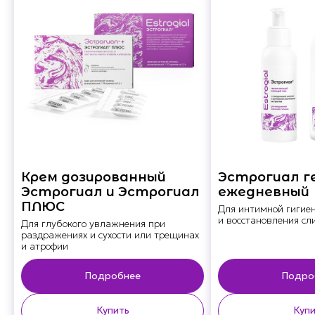
Крем дозированный
Эстрогиал г
Эстрогиал и Эстрогиал
ежедневный
ПЛЮС
Для интимной гигие
и восстановления сл
Для глубокого увлажнения при
раздражениях и сухости или трещинах
и атрофии
Подробнее
Подро
Купить
Купи