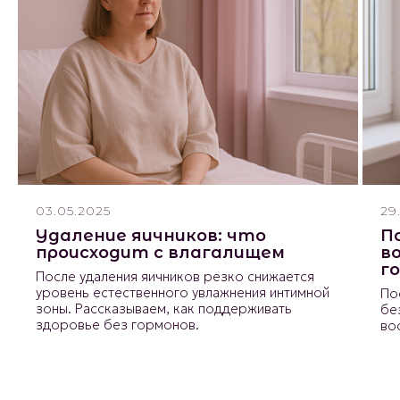
03.05.2025
29
Удаление яичников: что
П
происходит с влагалищем
в
г
После удаления яичников резко снижается
уровень естественного увлажнения интимной
По
зоны. Рассказываем, как поддерживать
бе
здоровье без гормонов.
во