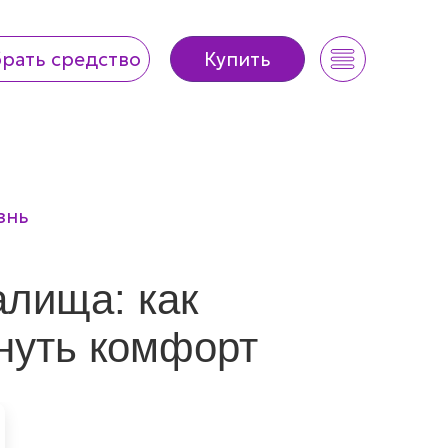
рать средство
Купить
рать средство
Купить
знь
алища: как
нуть комфорт