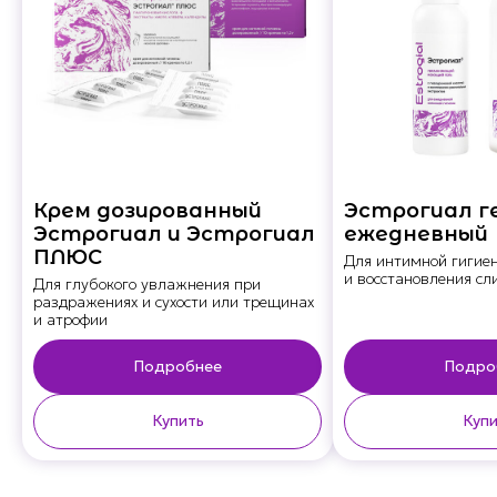
Крем дозированный
Эстрогиал г
Эстрогиал и Эстрогиал
ежедневный
ПЛЮС
Для интимной гигие
и восстановления сл
Для глубокого увлажнения при
раздражениях и сухости или трещинах
и атрофии
Подробнее
Подро
Купить
Купи