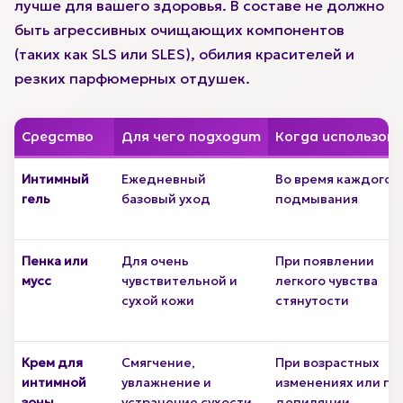
лучше для вашего здоровья. В составе не должно
быть агрессивных очищающих компонентов
(таких как SLS или SLES), обилия красителей и
резких парфюмерных отдушек.
Средство
Для чего подходит
Когда использов
Интимный
Ежедневный
Во время каждого
гель
базовый уход
подмывания
Пенка или
Для очень
При появлении
мусс
чувствительной и
легкого чувства
сухой кожи
стянутости
Крем для
Смягчение,
При возрастных
интимной
увлажнение и
изменениях или по
зоны
устранение сухости
депиляции