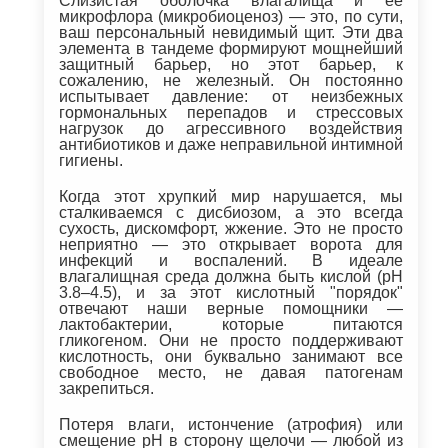
Слизистая оболочка влагалища и её
микрофлора (микробиоценоз) — это, по сути,
ваш персональный невидимый щит. Эти два
элемента в тандеме формируют мощнейший
защитный барьер, но этот барьер, к
сожалению, не железный. Он постоянно
испытывает давление: от неизбежных
гормональных перепадов и стрессовых
нагрузок до агрессивного воздействия
антибиотиков и даже неправильной интимной
гигиены.
Когда этот хрупкий мир нарушается, мы
сталкиваемся с дисбиозом, а это всегда
сухость, дискомфорт, жжение. Это не просто
неприятно — это открывает ворота для
инфекций и воспалений. В идеале
влагалищная среда должна быть кислой (pH
3.8–4.5), и за этот кислотный "порядок"
отвечают наши верные помощники —
лактобактерии, которые питаются
гликогеном. Они не просто поддерживают
кислотность, они буквально занимают все
свободное место, не давая патогенам
закрепиться.
Потеря влаги, истончение (атрофия) или
смещение pH в сторону щелочи — любой из