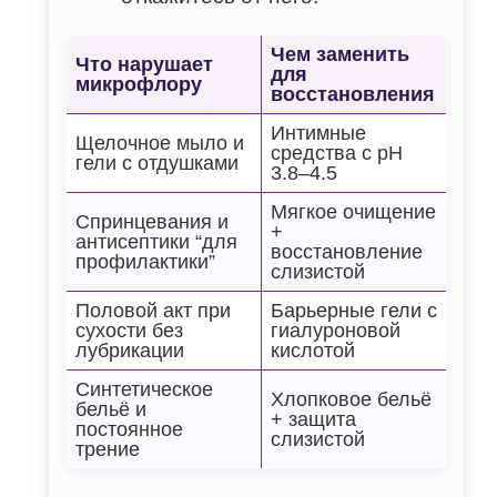
Чем заменить
Что нарушает
для
микрофлору
восстановления
Интимные
Щелочное мыло и
средства с pH
гели с отдушками
3.8–4.5
Мягкое очищение
Спринцевания и
+
антисептики “для
восстановление
профилактики”
слизистой
Половой акт при
Барьерные гели с
сухости без
гиалуроновой
лубрикации
кислотой
Синтетическое
Хлопковое бельё
бельё и
+ защита
постоянное
слизистой
трение