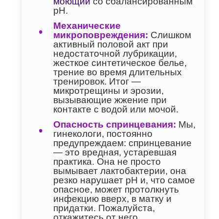
моющий
со сбалансированным
pH.
Механические
микроповреждения:
Слишком
активный половой акт при
недостаточной лубрикации,
жесткое синтетическое белье,
трение во время длительных
тренировок. Итог —
микротрещины и эрозии,
вызывающие жжение при
контакте с водой или мочой.
Опасность спринцевания:
Мы,
гинекологи, постоянно
предупреждаем: спринцевание
— это вредная, устаревшая
практика. Она не просто
вымывает лактобактерии, она
резко нарушает pH и, что самое
опасное, может протолкнуть
инфекцию вверх, в матку и
придатки. Пожалуйста,
откажитесь от него.