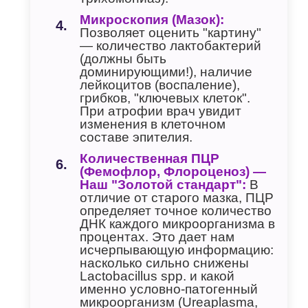
Микроскопия (Мазок):
Позволяет оценить "картину"
— количество лактобактерий
(должны быть
доминирующими!), наличие
лейкоцитов (воспаление),
грибков, "ключевых клеток".
При атрофии врач увидит
изменения в клеточном
составе эпителия.
Количественная ПЦР
(Фемофлор, Флороценоз) —
Наш "Золотой стандарт":
В
отличие от старого мазка, ПЦР
определяет точное количество
ДНК каждого микроорганизма в
процентах. Это дает нам
исчерпывающую информацию:
насколько сильно снижены
Lactobacillus spp. и какой
именно условно-патогенный
микроорганизм (Ureaplasma,