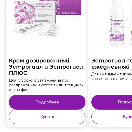
Крем дозированный
Эстрогиал г
Эстрогиал и Эстрогиал
ежедневный
ПЛЮС
Для интимной гигие
и восстановления сл
Для глубокого увлажнения при
раздражениях и сухости или трещинах
и атрофии
Подробнее
Подро
Купить
Купи