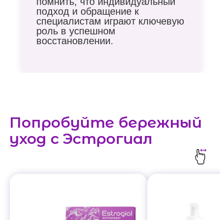
помнить, что индивидуальный
подход и обращение к
специалистам играют ключевую
роль в успешном
восстановлении.
Получите
персональную
рекомендацию
специалиста
Пройдите короткий тест
Попробуйте бережный
и мы подберем для вас
идеальный уход
уход с Эстрогиал
Получить рекомендацию