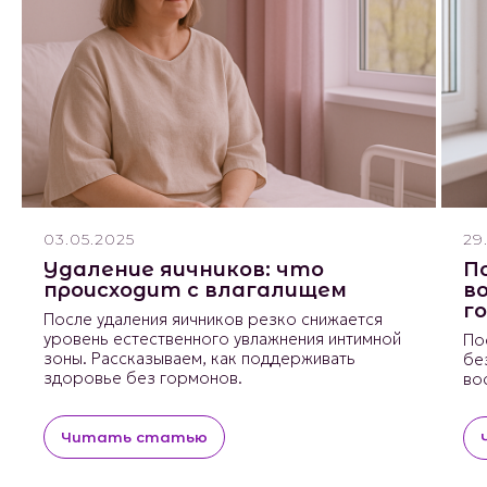
03.05.2025
29
Удаление яичников: что
П
происходит с влагалищем
в
г
После удаления яичников резко снижается
уровень естественного увлажнения интимной
По
зоны. Рассказываем, как поддерживать
бе
здоровье без гормонов.
во
Читать статью