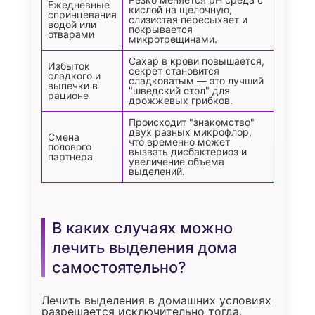
Ежедневные
кислой на щелочную,
спринцевания
слизистая пересыхает и
водой или
покрывается
отварами
микротрещинами.
Сахар в крови повышается,
Избыток
секрет становится
сладкого и
сладковатым — это лучший
выпечки в
"шведский стол" для
рационе
дрожжевых грибков.
Происходит "знакомство"
двух разных микрофлор,
Смена
что временно может
полового
вызвать дисбактериоз и
партнера
увеличение объема
выделений.
В каких случаях можно
лечить выделения дома
самостоятельно?
Лечить выделения в домашних условиях
разрешается исключительно тогда,