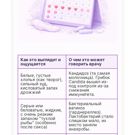
Как это выглядит и
О чем это может
ощущается
говорить врачу
Кандидоз (та самая
Белые, густые
молочница). Грибок
хлопья (как творог),
Candida вышел из-
сильный зуд,
под контроля из-за
кисловатый запах
снижения
дрожжей
иммунитета.
Бактериальный
Серые или
вагиноз
беловатые, жидкие,
(гарднереллез).
с очень резким
Лактобактерий стало
запахом "тухлой
слишком мало, их
рыбы" (особенно
место заняли
после секса)
анаэробы.