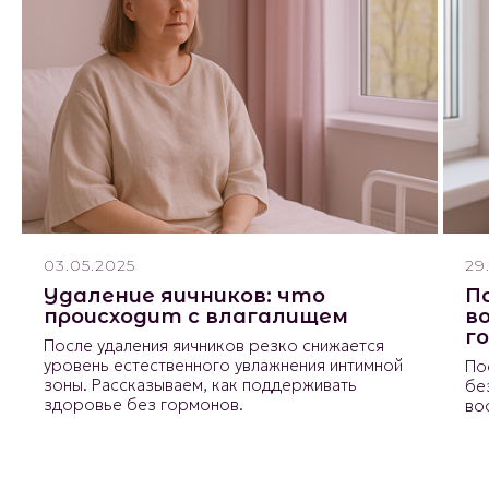
03.05.2025
29
Удаление яичников: что
П
происходит с влагалищем
в
г
После удаления яичников резко снижается
уровень естественного увлажнения интимной
По
зоны. Рассказываем, как поддерживать
бе
здоровье без гормонов.
во