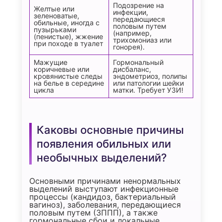
Подозрение на
Желтые или
инфекции,
зеленоватые,
передающиеся
обильные, иногда с
половым путем
пузырьками
(например,
(пенистые), жжение
трихомониаз или
при походе в туалет
гонорея).
Мажущие
Гормональный
коричневые или
дисбаланс,
кровянистые следы
эндометриоз, полипы
на белье в середине
или патологии шейки
цикла
матки. Требует УЗИ!
Каковы основные причины
появления обильных или
необычных выделений?
Основными причинами ненормальных
выделений выступают инфекционные
процессы (кандидоз, бактериальный
вагиноз), заболевания, передающиеся
половым путем (ЗППП), а также
гормональные сбои и локальные