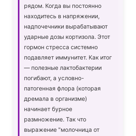
рядом. Когда вы постоянно
находитесь в напряжении,
надпочечники вырабатывают
ударные дозы кортизола. Этот
гормон стресса системно
подавляет иммунитет. Как итог
Получите
— полезные лактобактерии
персональную
рекомендацию
погибают, а условно-
специалиста
патогенная флора (которая
Пройдите короткий тест
дремала в организме)
и мы подберем для вас
идеальный уход
начинает бурное
размножение. Так что
Получить рекомендацию
выражение "молочница от