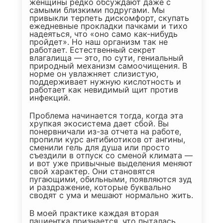
женщины редко обсуждают даже с
самыми близкими подругами. Мы
привыкли терпеть дискомфорт, скупать
ежедневные прокладки пачками и тихо
надеяться, что «оно само как-нибудь
пройдет». Но наш организм так не
работает. Естественный секрет
влагалища — это, по сути, гениальный
природный механизм самоочищения. В
норме он увлажняет слизистую,
поддерживает нужную кислотность и
работает как невидимый щит против
инфекций.
Проблема начинается тогда, когда эта
хрупкая экосистема дает сбой. Вы
понервничали из-за отчета на работе,
пропили курс антибиотиков от ангины,
сменили гель для душа или просто
съездили в отпуск со сменой климата —
и вот уже привычные выделения меняют
свой характер. Они становятся
пугающими, обильными, появляются зуд
и раздражение, которые буквально
сводят с ума и мешают нормально жить.
В моей практике каждая вторая
пациентка признается, что пыталась