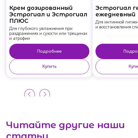
Крем дозированный
Эстрогиал г
Эстрогиал и Эстрогиал
ежедневный
ПЛЮС
Для интимной гигие
и восстановления сл
Для глубокого увлажнения при
раздражениях и сухости или трещинах
и атрофии
Подробнее
Подро
Купить
Купи
Читайте другие наши
статьи