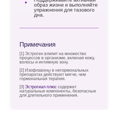
образ жизни и выполняйте
упражнения для тазового
Получите
дна.
персональную
рекомендацию
специалиста
Пройдите короткий тест
и мы подберем для вас
Примечания
идеальный уход
[1] Эстроген влияет на множество
процессов в организме, включая кожу,
волосы и интимную зону.
Получить рекомендацию
[2] Изофлавоны в негормональных
препаратах действуют мягче, чем
гормональная терапия.
[3]
Эстрогиал плюс
содержит
натуральные компоненты, безопасные
для длительного применения.