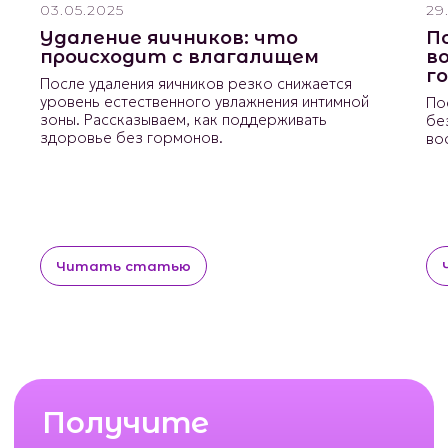
03.05.2025
29
Удаление яичников: что
П
происходит с влагалищем
в
г
После удаления яичников резко снижается
уровень естественного увлажнения интимной
По
зоны. Рассказываем, как поддерживать
бе
здоровье без гормонов.
во
Читать статью