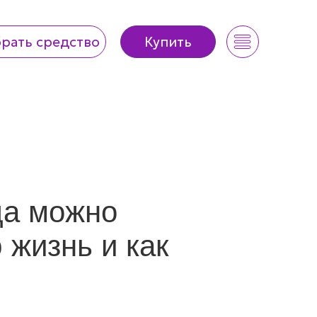
рать средство
Купить
рать средство
Купить
да можно
 жизнь и как