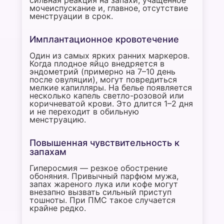
сильная реакция на запахи, учащенное
мочеиспускание и, главное, отсутствие
менструации в срок.
Имплантационное кровотечение
Один из самых ярких ранних маркеров.
Когда плодное яйцо внедряется в
эндометрий (примерно на 7–10 день
после овуляции), могут повредиться
мелкие капилляры. На белье появляется
несколько капель светло-розовой или
коричневатой крови. Это длится 1–2 дня
и не переходит в обильную
менструацию.
Повышенная чувствительность к
запахам
Гиперосмия — резкое обострение
обоняния. Привычный парфюм мужа,
запах жареного лука или кофе могут
внезапно вызвать сильный приступ
тошноты. При ПМС такое случается
крайне редко.