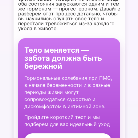
оба состояния запускаются одним и тем
же гормоном — прогестероном. Давайте
разберем этот процесс детально, чтобы
вы научились слушать свое тело и
перестали тревожиться из-за каждого
укола в животе.
Тело меняется —
забота должна быть
бережной
Гормональные колебания при ПМС,
в начале беременности и в разные
периоды жизни могут
сопровождаться сухостью и
дискомфортом в интимной зоне.
Пройдите короткий тест и мы
подберем для вас идеальный уход