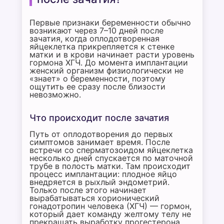
Первые признаки беременности обычно
возникают через 7–10 дней после
зачатия, когда оплодотворенная
яйцеклетка прикрепляется к стенке
матки и в крови начинает расти уровень
гормона ХГЧ. До момента имплантации
женский организм физиологически не
«знает» о беременности, поэтому
ощутить ее сразу после близости
невозможно.
Что происходит после зачатия
Путь от оплодотворения до первых
симптомов занимает время. После
встречи со сперматозоидом яйцеклетка
несколько дней спускается по маточной
трубе в полость матки. Там происходит
процесс имплантации: плодное яйцо
внедряется в рыхлый эндометрий.
Только после этого начинает
вырабатываться хорионический
гонадотропин человека (ХГЧ) — гормон,
который дает команду желтому телу не
прекращать выработку прогестерона.