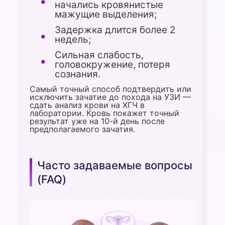
начались кровянистые
мажущие выделения;
Задержка длится более 2
недель;
Сильная слабость,
головокружение, потеря
сознания.
Самый точный способ подтвердить или
Получите
исключить зачатие до похода на УЗИ —
сдать анализ крови на ХГЧ в
персональную
лаборатории. Кровь покажет точный
рекомендацию
результат уже на 10-й день после
предполагаемого зачатия.
специалиста
Пройдите короткий тест
и мы подберем для вас
Часто задаваемые вопросы
идеальный уход
(FAQ)
Получить рекомендацию