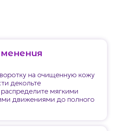
именения
воротку на очищенную кожу
сти декольте
 распределите мягкими
ми движениями до полного