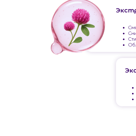
Экст
Смя
Сн
Сти
Обл
Эк