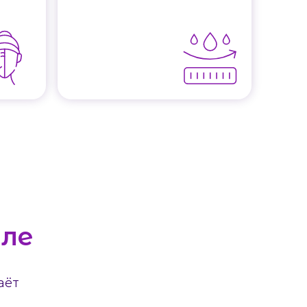
пле
аёт