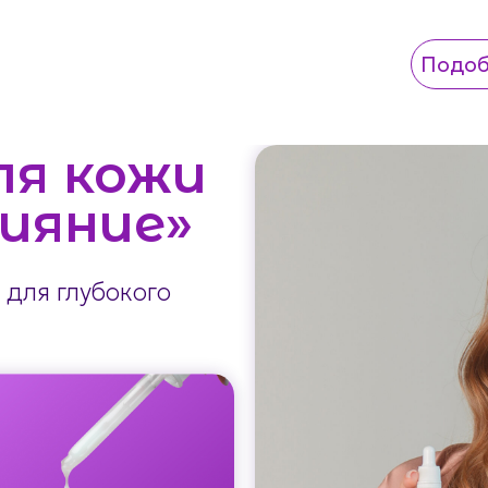
Подоб
Подоб
ля кожи
ияние»
для глубокого