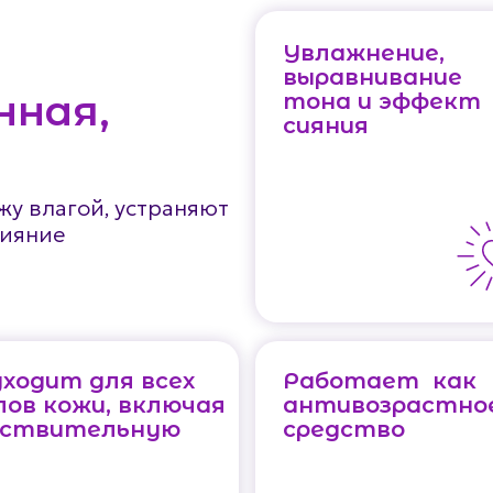
Увлажнение,
выравнивание
нная,
тона и эффект
сияния
у влагой, устраняют
сияние
ходит для всех
Работает как
ов кожи, включая
антивозрастно
вствительную
средство