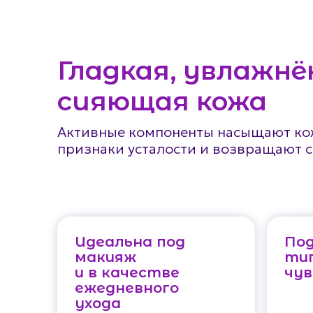
Гладкая, увлажнё
сияющая кожа
Активные компоненты насыщают кож
признаки усталости и возвращают 
Идеальна под
Под
макияж
тип
и в качестве
чу
ежедневного
ухода