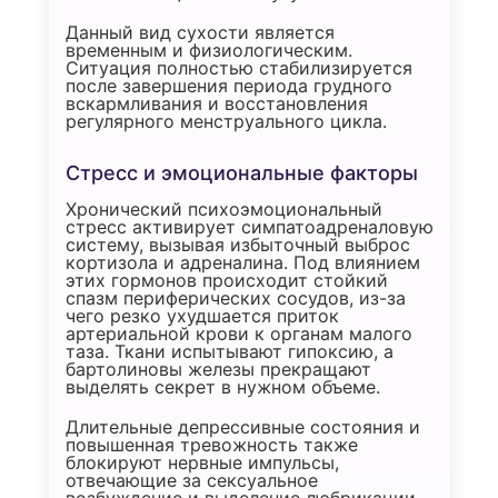
Данный вид сухости является
временным и физиологическим.
Ситуация полностью стабилизируется
после завершения периода грудного
вскармливания и восстановления
регулярного менструального цикла.
Стресс и эмоциональные факторы
Хронический психоэмоциональный
стресс активирует симпатоадреналовую
систему, вызывая избыточный выброс
кортизола и адреналина. Под влиянием
этих гормонов происходит стойкий
спазм периферических сосудов, из-за
чего резко ухудшается приток
артериальной крови к органам малого
таза. Ткани испытывают гипоксию, а
бартолиновы железы прекращают
выделять секрет в нужном объеме.
Длительные депрессивные состояния и
повышенная тревожность также
блокируют нервные импульсы,
отвечающие за сексуальное
возбуждение и выделение любрикации.