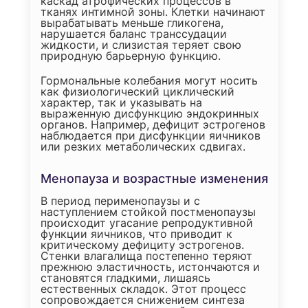
каскад атрофических процессов в
тканях интимной зоны. Клетки начинают
вырабатывать меньше гликогена,
нарушается баланс транссудации
жидкости, и слизистая теряет свою
природную барьерную функцию.
Гормональные колебания могут носить
как физиологический циклический
характер, так и указывать на
выраженную дисфункцию эндокринных
органов. Например, дефицит эстрогенов
наблюдается при дисфункции яичников
или резких метаболических сдвигах.
Менопауза и возрастные изменения
В период перименопаузы и с
наступлением стойкой постменопаузы
происходит угасание репродуктивной
функции яичников, что приводит к
критическому дефициту эстрогенов.
Стенки влагалища постепенно теряют
прежнюю эластичность, истончаются и
становятся гладкими, лишаясь
естественных складок. Этот процесс
сопровождается снижением синтеза