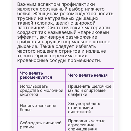
Важным аспектом профилактики
является осознанный выбор нижнего
белья. Женщинам рекомендуется носить
трусики из натуральных дышащих
тканей (хлопок, шелк) с широкой
ластовицей. Синтетические материалы
создают так называемый «парниковый
эффект», активируя размножение
грибков и нарушая нормальное кожное
дыхание. Также следует избегать
частого ношения стрингов и излишне
тесных брюк, пережимающих
кровеносные сосуды промежности.
Что делать
Чего делать нельзя
рекомендуется
Использовать
Применять щелочное
средства с молочной
мыло и спиртовые
кислотой
салфетки
Получите
Злоупотреблять
персональную
Носить хлопковое
стрингами и
белье
рекомендацию
синтетикой
специалиста
Проводить частые
Соблюдать питьевой
агрессивные
режим
Пройдите короткий тест
спринцевания