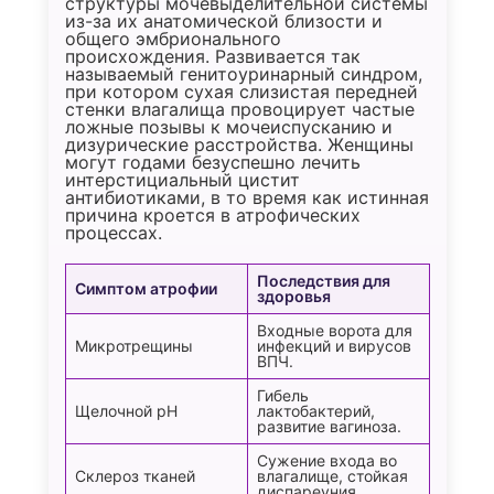
структуры мочевыделительной системы
из-за их анатомической близости и
общего эмбрионального
происхождения. Развивается так
называемый генитоуринарный синдром,
при котором сухая слизистая передней
стенки влагалища провоцирует частые
ложные позывы к мочеиспусканию и
дизурические расстройства. Женщины
могут годами безуспешно лечить
интерстициальный цистит
антибиотиками, в то время как истинная
причина кроется в атрофических
процессах.
Последствия для
Симптом атрофии
здоровья
Входные ворота для
Микротрещины
инфекций и вирусов
ВПЧ.
Гибель
Щелочной pH
лактобактерий,
развитие вагиноза.
Сужение входа во
Склероз тканей
влагалище, стойкая
диспареуния.