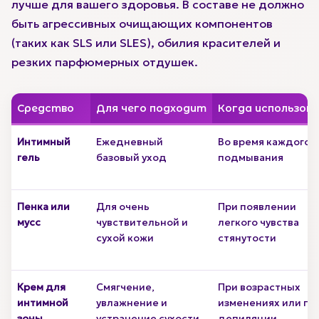
лучше для вашего здоровья. В составе не должно
быть агрессивных очищающих компонентов
(таких как SLS или SLES), обилия красителей и
резких парфюмерных отдушек.
Средство
Для чего подходит
Когда использов
Интимный
Ежедневный
Во время каждого
гель
базовый уход
подмывания
Пенка или
Для очень
При появлении
мусс
чувствительной и
легкого чувства
сухой кожи
стянутости
Крем для
Смягчение,
При возрастных
интимной
увлажнение и
изменениях или по
зоны
устранение сухости
депиляции