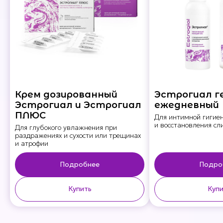
Крем дозированный
Эстрогиал г
Эстрогиал и Эстрогиал
ежедневный
ПЛЮС
Для интимной гигие
и восстановления сл
Для глубокого увлажнения при
раздражениях и сухости или трещинах
и атрофии
Подробнее
Подро
Купить
Купи