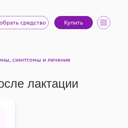
рать средство
Купить
обрать средство
Купить
чины, симптомы и лечение
осле лактации