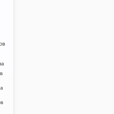
я
ов
за
 в
ш
на
ов